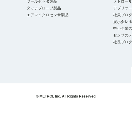
ツールセッタ製品
メトロー
タッチプローブ製品
アプリケ
エアマイクロセンサ製品
社員ブロ
展示会レ
中小企業の
センサの
社長ブロ
© METROL Inc. All Rights Reserved.