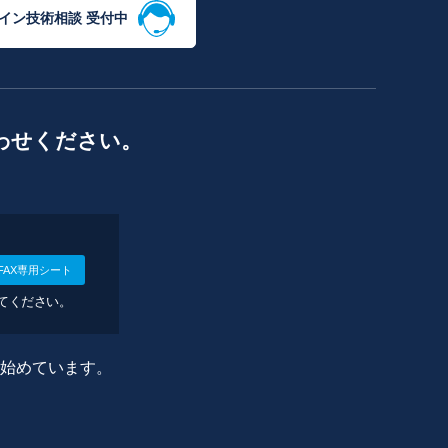
イン技術相談 受付中
わせください。
FAX専用シート
してください。
に始めています。