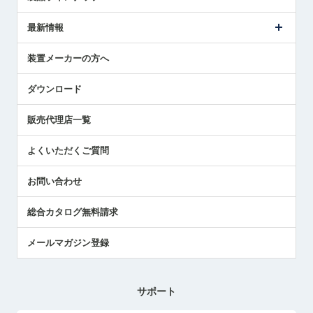
ごあいさつ
メトロールの事業
タッチスイッチ製品
最新情報
受賞履歴
ツールセッタ製品
メディア掲載
タッチプローブ製品
ニュースリリース
装置メーカーの方へ
採用情報
エアマイクロセンサ製品
メトロールの技術
国/地域/言語
アプリケーション
ダウンロード
社員ブログ
展示会レポート
販売代理店一覧
中小企業のBCP地震対策
センサのテクニカルガイド
よくいただくご質問
社長ブログ
お問い合わせ
総合カタログ無料請求
メールマガジン登録
サポート