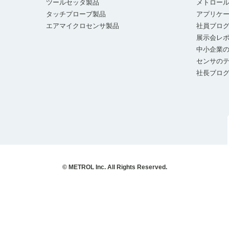
ツールセッタ製品
メトロー
タッチプローブ製品
アプリケ
エアマイクロセンサ製品
社員ブロ
展示会レ
中小企業の
センサの
社長ブロ
© METROL Inc. All Rights Reserved.