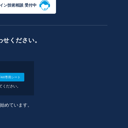
イン技術相談 受付中
わせください。
FAX専用シート
してください。
に始めています。