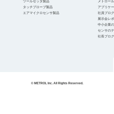
ツールセッタ製品
メトロー
タッチプローブ製品
アプリケ
エアマイクロセンサ製品
社員ブロ
展示会レ
中小企業の
センサの
社長ブロ
© METROL Inc. All Rights Reserved.