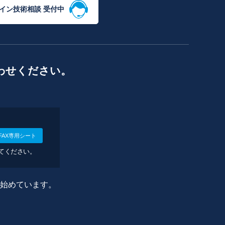
イン技術相談 受付中
わせください。
FAX専用シート
してください。
に始めています。