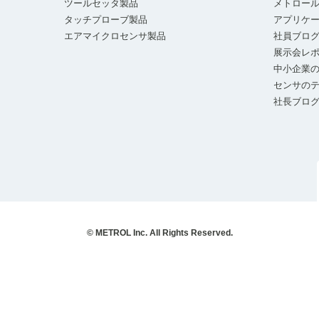
ツールセッタ製品
メトロー
タッチプローブ製品
アプリケ
エアマイクロセンサ製品
社員ブロ
展示会レ
中小企業の
センサの
社長ブロ
© METROL Inc. All Rights Reserved.