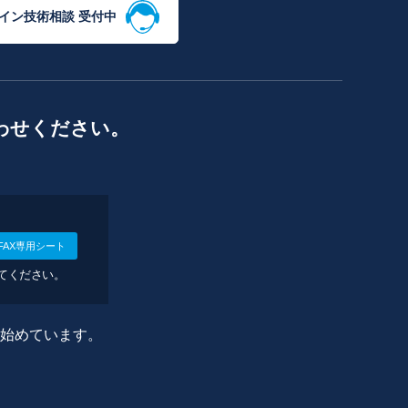
イン技術相談 受付中
わせください。
FAX専用シート
してください。
に始めています。