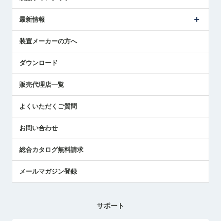
ごあいさつ
メトロールの事業
タッチスイッチ製品
最新情報
受賞履歴
ツールセッタ製品
メディア掲載
タッチプローブ製品
ニュースリリース
装置メーカーの方へ
採用情報
エアマイクロセンサ製品
メトロールの技術
国/地域/言語
アプリケーション
ダウンロード
社員ブログ
展示会レポート
販売代理店一覧
中小企業のBCP地震対策
センサのテクニカルガイド
よくいただくご質問
社長ブログ
お問い合わせ
総合カタログ無料請求
メールマガジン登録
サポート