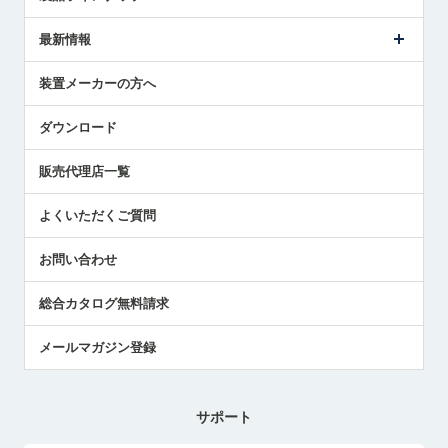
ごあいさつ
メトロールの事業
タッチスイッチ製品
最新情報
受賞履歴
ツールセッタ製品
メディア掲載
タッチプローブ製品
ニュースリリース
装置メーカーの方へ
採用情報
エアマイクロセンサ製品
メトロールの技術
国/地域/言語
アプリケーション
ダウンロード
社員ブログ
展示会レポート
販売代理店一覧
中小企業のBCP地震対策
センサのテクニカルガイド
よくいただくご質問
社長ブログ
お問い合わせ
総合カタログ無料請求
メールマガジン登録
サポート