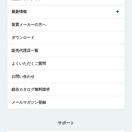
ごあいさつ
メトロールの事業
タッチスイッチ製品
最新情報
受賞履歴
ツールセッタ製品
メディア掲載
タッチプローブ製品
ニュースリリース
装置メーカーの方へ
採用情報
エアマイクロセンサ製品
メトロールの技術
国/地域/言語
アプリケーション
ダウンロード
社員ブログ
展示会レポート
販売代理店一覧
中小企業のBCP地震対策
センサのテクニカルガイド
よくいただくご質問
社長ブログ
お問い合わせ
総合カタログ無料請求
メールマガジン登録
サポート