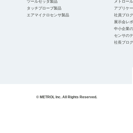
ツールセッタ製品
メトロー
タッチプローブ製品
アプリケ
エアマイクロセンサ製品
社員ブロ
展示会レ
中小企業の
センサの
社長ブロ
© METROL Inc. All Rights Reserved.