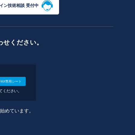
イン技術相談 受付中
わせください。
FAX専用シート
してください。
に始めています。