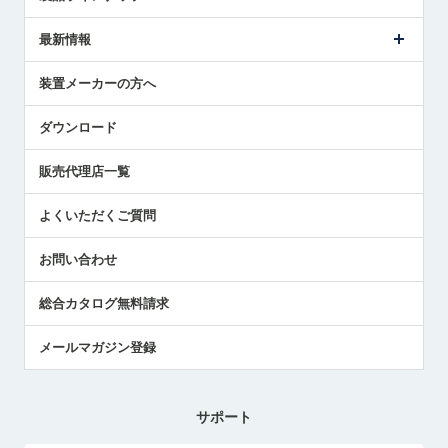
ごあいさつ
メトロールの事業
タッチスイッチ製品
最新情報
受賞履歴
ツールセッタ製品
メディア掲載
タッチプローブ製品
ニュースリリース
装置メーカーの方へ
採用情報
エアマイクロセンサ製品
メトロールの技術
国/地域/言語
アプリケーション
ダウンロード
社員ブログ
展示会レポート
販売代理店一覧
中小企業のBCP地震対策
センサのテクニカルガイド
よくいただくご質問
社長ブログ
お問い合わせ
総合カタログ無料請求
メールマガジン登録
サポート