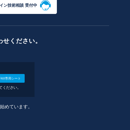
イン技術相談 受付中
わせください。
FAX専用シート
してください。
に始めています。