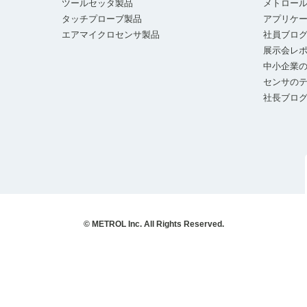
ツールセッタ製品
メトロー
タッチプローブ製品
アプリケ
エアマイクロセンサ製品
社員ブロ
展示会レ
中小企業の
センサの
社長ブロ
© METROL Inc. All Rights Reserved.