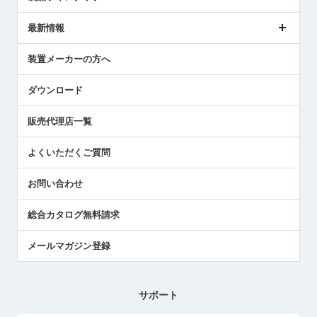
ごあいさつ
メトロールの事業
タッチスイッチ製品
最新情報
受賞履歴
ツールセッタ製品
メディア掲載
タッチプローブ製品
ニュースリリース
装置メーカーの方へ
採用情報
エアマイクロセンサ製品
メトロールの技術
国/地域/言語
アプリケーション
ダウンロード
社員ブログ
展示会レポート
販売代理店一覧
中小企業のBCP地震対策
センサのテクニカルガイド
よくいただくご質問
社長ブログ
お問い合わせ
総合カタログ無料請求
メールマガジン登録
サポート