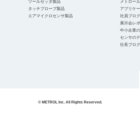
ツールセッタ製品
メトロー
タッチプローブ製品
アプリケ
エアマイクロセンサ製品
社員ブロ
展示会レ
中小企業の
センサの
社長ブロ
© METROL Inc. All Rights Reserved.