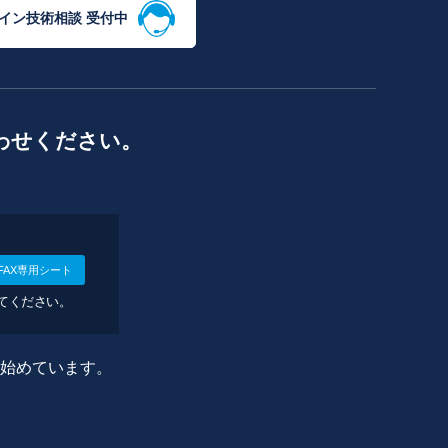
イン技術相談 受付中
わせください。
FAX専用シート
してください。
に始めています。