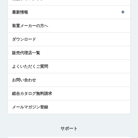
ごあいさつ
メトロールの事業
タッチスイッチ製品
最新情報
受賞履歴
ツールセッタ製品
メディア掲載
タッチプローブ製品
ニュースリリース
装置メーカーの方へ
採用情報
エアマイクロセンサ製品
メトロールの技術
国/地域/言語
アプリケーション
ダウンロード
社員ブログ
展示会レポート
販売代理店一覧
中小企業のBCP地震対策
センサのテクニカルガイド
よくいただくご質問
社長ブログ
お問い合わせ
総合カタログ無料請求
メールマガジン登録
サポート