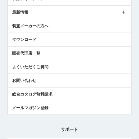
ごあいさつ
メトロールの事業
タッチスイッチ製品
最新情報
受賞履歴
ツールセッタ製品
メディア掲載
タッチプローブ製品
ニュースリリース
装置メーカーの方へ
採用情報
エアマイクロセンサ製品
メトロールの技術
国/地域/言語
アプリケーション
ダウンロード
社員ブログ
展示会レポート
販売代理店一覧
中小企業のBCP地震対策
センサのテクニカルガイド
よくいただくご質問
社長ブログ
お問い合わせ
総合カタログ無料請求
メールマガジン登録
サポート