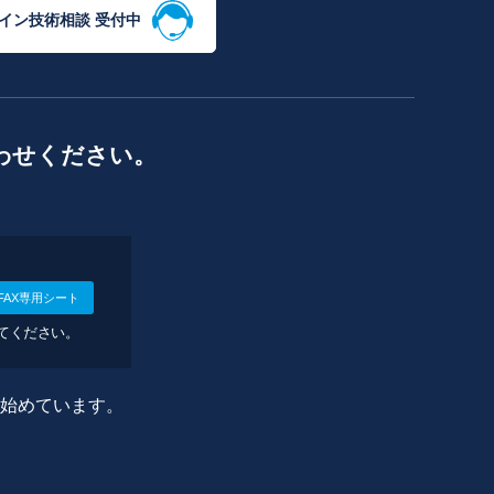
イン技術相談 受付中
わせください。
FAX専用シート
してください。
に始めています。