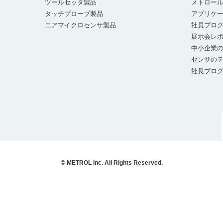
ツールセッタ製品
メトロー
タッチプローブ製品
アプリケ
エアマイクロセンサ製品
社員ブロ
展示会レ
中小企業の
センサの
社長ブロ
© METROL Inc. All Rights Reserved.