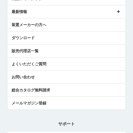
ごあいさつ
メトロールの事業
タッチスイッチ製品
最新情報
受賞履歴
ツールセッタ製品
メディア掲載
タッチプローブ製品
ニュースリリース
装置メーカーの方へ
採用情報
エアマイクロセンサ製品
メトロールの技術
国/地域/言語
アプリケーション
ダウンロード
社員ブログ
展示会レポート
販売代理店一覧
中小企業のBCP地震対策
センサのテクニカルガイド
よくいただくご質問
社長ブログ
お問い合わせ
総合カタログ無料請求
メールマガジン登録
サポート