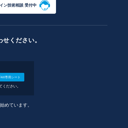
イン技術相談 受付中
わせください。
FAX専用シート
してください。
に始めています。