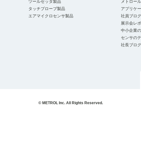
ツールセッタ製品
メトロー
タッチプローブ製品
アプリケ
エアマイクロセンサ製品
社員ブロ
展示会レ
中小企業の
センサの
社長ブロ
© METROL Inc. All Rights Reserved.