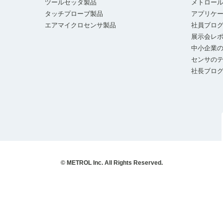
ツールセッタ製品
メトロー
タッチプローブ製品
アプリケ
エアマイクロセンサ製品
社員ブロ
展示会レ
中小企業の
センサの
社長ブロ
© METROL Inc. All Rights Reserved.