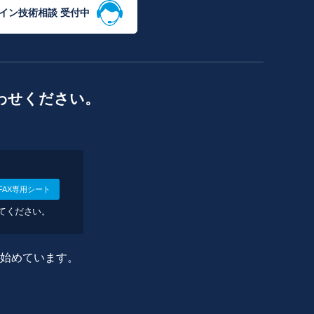
イン技術相談 受付中
わせください。
FAX専用シート
してください。
に始めています。