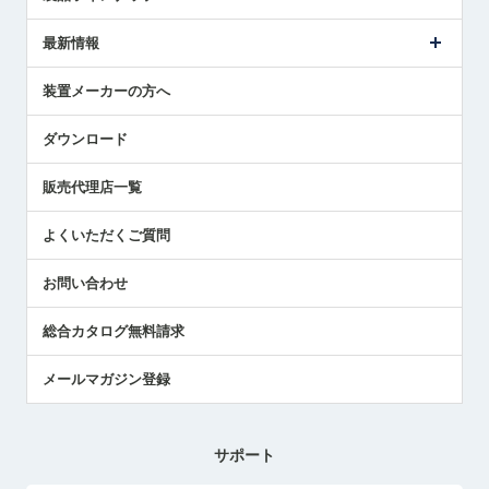
ごあいさつ
メトロールの事業
タッチスイッチ製品
最新情報
受賞履歴
ツールセッタ製品
メディア掲載
タッチプローブ製品
ニュースリリース
装置メーカーの方へ
採用情報
エアマイクロセンサ製品
メトロールの技術
国/地域/言語
アプリケーション
ダウンロード
社員ブログ
展示会レポート
販売代理店一覧
中小企業のBCP地震対策
センサのテクニカルガイド
よくいただくご質問
社長ブログ
お問い合わせ
総合カタログ無料請求
メールマガジン登録
サポート