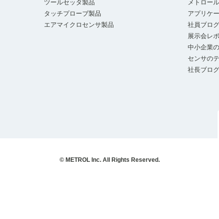
ツールセッタ製品
メトロー
タッチプローブ製品
アプリケ
エアマイクロセンサ製品
社員ブロ
展示会レ
中小企業の
センサの
社長ブロ
© METROL Inc. All Rights Reserved.