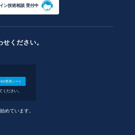
イン技術相談 受付中
わせください。
FAX専用シート
してください。
に始めています。