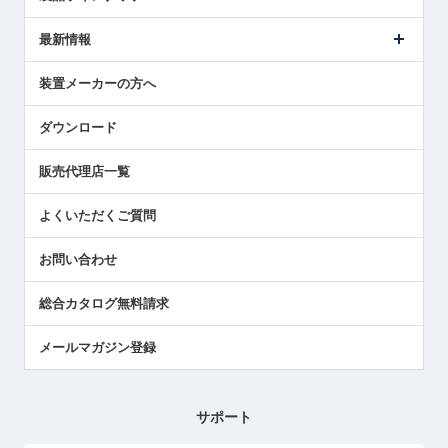
ごあいさつ
メトロールの事業
タッチスイッチ製品
最新情報
受賞履歴
ツールセッタ製品
メディア掲載
タッチプローブ製品
ニュースリリース
装置メーカーの方へ
採用情報
エアマイクロセンサ製品
メトロールの技術
国/地域/言語
アプリケーション
ダウンロード
社員ブログ
展示会レポート
販売代理店一覧
中小企業のBCP地震対策
センサのテクニカルガイド
よくいただくご質問
社長ブログ
お問い合わせ
総合カタログ無料請求
メールマガジン登録
サポート