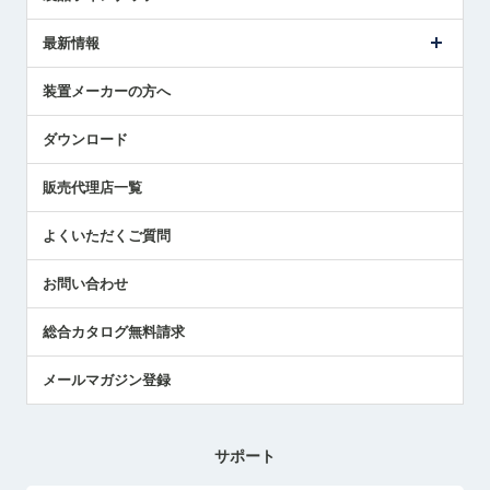
ごあいさつ
メトロールの事業
タッチスイッチ製品
最新情報
受賞履歴
ツールセッタ製品
メディア掲載
タッチプローブ製品
ニュースリリース
装置メーカーの方へ
採用情報
エアマイクロセンサ製品
メトロールの技術
国/地域/言語
アプリケーション
ダウンロード
社員ブログ
展示会レポート
販売代理店一覧
中小企業のBCP地震対策
センサのテクニカルガイド
よくいただくご質問
社長ブログ
お問い合わせ
総合カタログ無料請求
メールマガジン登録
サポート