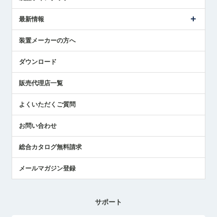
ごあいさつ
メトロールの事業
タッチスイッチ製品
最新情報
受賞履歴
ツールセッタ製品
メディア掲載
タッチプローブ製品
ニュースリリース
装置メーカーの方へ
採用情報
エアマイクロセンサ製品
メトロールの技術
国/地域/言語
アプリケーション
ダウンロード
社員ブログ
展示会レポート
販売代理店一覧
中小企業のBCP地震対策
センサのテクニカルガイド
よくいただくご質問
社長ブログ
お問い合わせ
総合カタログ無料請求
メールマガジン登録
サポート