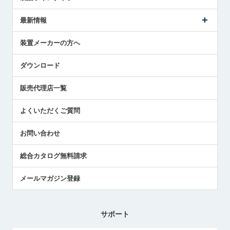
ごあいさつ
メトロールの事業
タッチスイッチ製品
最新情報
受賞履歴
ツールセッタ製品
メディア掲載
タッチプローブ製品
ニュースリリース
装置メーカーの方へ
採用情報
エアマイクロセンサ製品
メトロールの技術
国/地域/言語
アプリケーション
ダウンロード
社員ブログ
展示会レポート
販売代理店一覧
中小企業のBCP地震対策
センサのテクニカルガイド
よくいただくご質問
社長ブログ
お問い合わせ
総合カタログ無料請求
メールマガジン登録
サポート