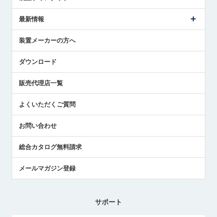
ごあいさつ
メトロールの事業
タッチスイッチ製品
最新情報
受賞履歴
ツールセッタ製品
メディア掲載
タッチプローブ製品
ニュースリリース
装置メーカーの方へ
採用情報
エアマイクロセンサ製品
メトロールの技術
国/地域/言語
アプリケーション
ダウンロード
社員ブログ
展示会レポート
販売代理店一覧
中小企業のBCP地震対策
センサのテクニカルガイド
よくいただくご質問
社長ブログ
お問い合わせ
総合カタログ無料請求
メールマガジン登録
サポート