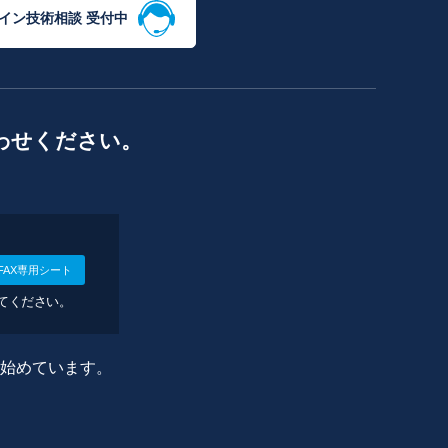
イン技術相談 受付中
わせください。
FAX専用シート
してください。
に始めています。