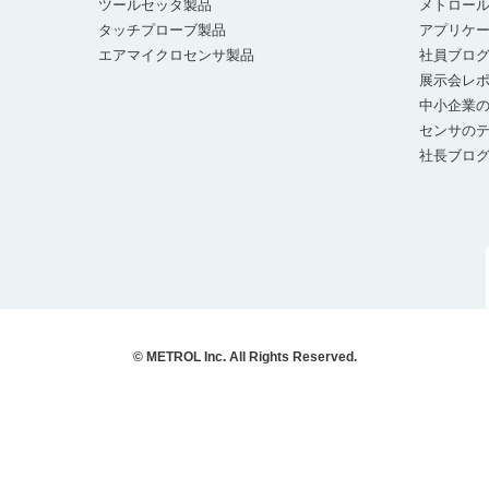
ツールセッタ製品
メトロー
タッチプローブ製品
アプリケ
エアマイクロセンサ製品
社員ブロ
展示会レ
中小企業の
センサの
社長ブロ
© METROL Inc. All Rights Reserved.