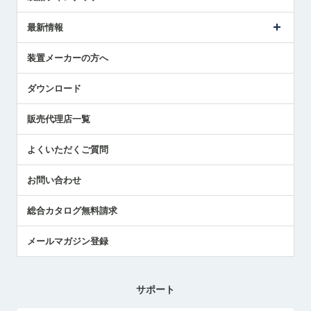
ごあいさつ
メトロールの事業
タッチスイッチ製品
最新情報
受賞履歴
ツールセッタ製品
メディア掲載
タッチプローブ製品
ニュースリリース
装置メーカーの方へ
採用情報
エアマイクロセンサ製品
メトロールの技術
国/地域/言語
アプリケーション
ダウンロード
社員ブログ
展示会レポート
販売代理店一覧
中小企業のBCP地震対策
センサのテクニカルガイド
よくいただくご質問
社長ブログ
お問い合わせ
総合カタログ無料請求
メールマガジン登録
サポート