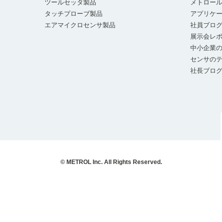
ツールセッタ製品
メトロー
タッチプローブ製品
アプリケ
エアマイクロセンサ製品
社員ブロ
展示会レ
中小企業の
センサの
社長ブロ
© METROL Inc. All Rights Reserved.