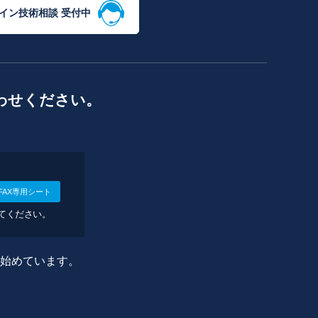
イン技術相談 受付中
わせください。
FAX専用シート
してください。
に始めています。