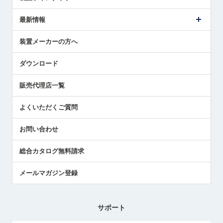
ごあいさつ
メトロールの事業
タッチスイッチ製品
最新情報
受賞履歴
ツールセッタ製品
メディア掲載
タッチプローブ製品
ニュースリリース
装置メーカーの方へ
採用情報
エアマイクロセンサ製品
メトロールの技術
国/地域/言語
アプリケーション
ダウンロード
社員ブログ
展示会レポート
販売代理店一覧
中小企業のBCP地震対策
センサのテクニカルガイド
よくいただくご質問
社長ブログ
お問い合わせ
総合カタログ無料請求
メールマガジン登録
サポート