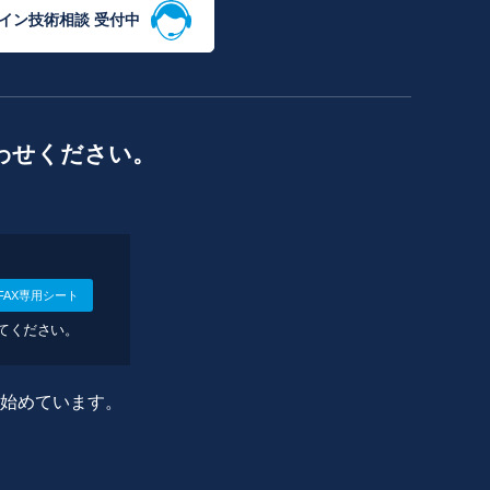
イン技術相談 受付中
わせください。
FAX専用シート
してください。
に始めています。