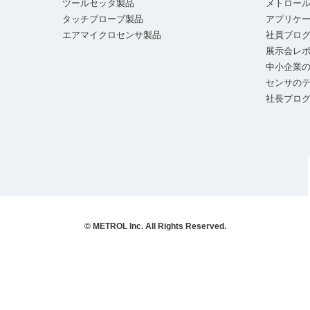
ツールセッタ製品
メトロー
タッチプローブ製品
アプリケ
エアマイクロセンサ製品
社員ブロ
展示会レ
中小企業の
センサの
社長ブロ
© METROL Inc. All Rights Reserved.