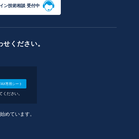
イン技術相談 受付中
わせください。
FAX専用シート
してください。
に始めています。