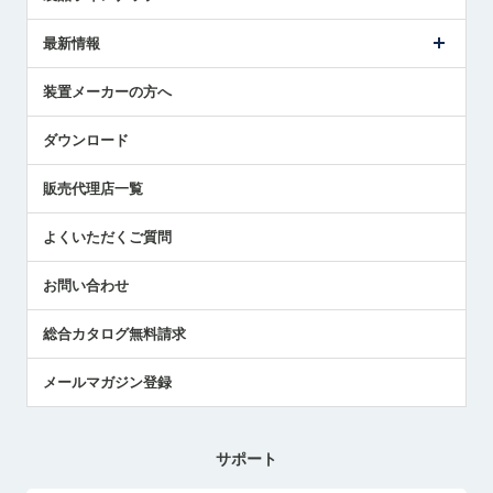
ごあいさつ
メトロールの事業
タッチスイッチ製品
最新情報
受賞履歴
ツールセッタ製品
メディア掲載
タッチプローブ製品
ニュースリリース
装置メーカーの方へ
採用情報
エアマイクロセンサ製品
メトロールの技術
国/地域/言語
アプリケーション
ダウンロード
社員ブログ
展示会レポート
販売代理店一覧
中小企業のBCP地震対策
センサのテクニカルガイド
よくいただくご質問
社長ブログ
お問い合わせ
総合カタログ無料請求
メールマガジン登録
サポート