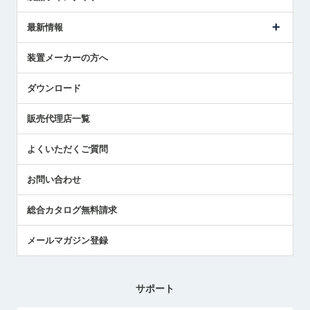
ごあいさつ
メトロールの事業
タッチスイッチ製品
最新情報
受賞履歴
ツールセッタ製品
メディア掲載
タッチプローブ製品
ニュースリリース
装置メーカーの方へ
採用情報
エアマイクロセンサ製品
メトロールの技術
国/地域/言語
アプリケーション
ダウンロード
社員ブログ
展示会レポート
販売代理店一覧
中小企業のBCP地震対策
センサのテクニカルガイド
よくいただくご質問
社長ブログ
お問い合わせ
総合カタログ無料請求
メールマガジン登録
サポート