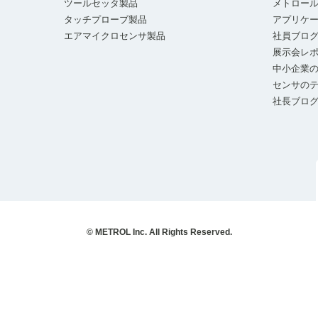
ツールセッタ製品
メトロー
タッチプローブ製品
アプリケ
エアマイクロセンサ製品
社員ブロ
展示会レ
中小企業の
センサの
社長ブロ
© METROL Inc. All Rights Reserved.