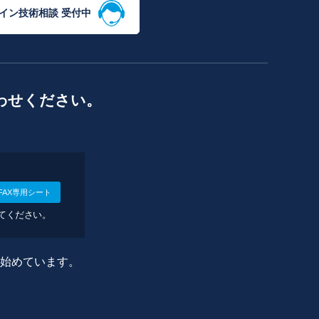
イン技術相談 受付中
わせください。
FAX専用シート
してください。
に始めています。