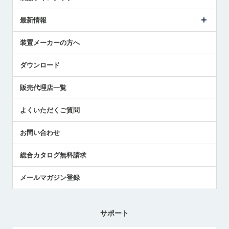
ごあいさつ
メトロールの事業
タッチスイッチ製品
最新情報
受賞履歴
ツールセッタ製品
メディア掲載
タッチプローブ製品
ニュースリリース
装置メーカーの方へ
採用情報
エアマイクロセンサ製品
メトロールの技術
国/地域/言語
アプリケーション
ダウンロード
社員ブログ
展示会レポート
販売代理店一覧
中小企業のBCP地震対策
センサのテクニカルガイド
よくいただくご質問
社長ブログ
お問い合わせ
総合カタログ無料請求
メールマガジン登録
サポート