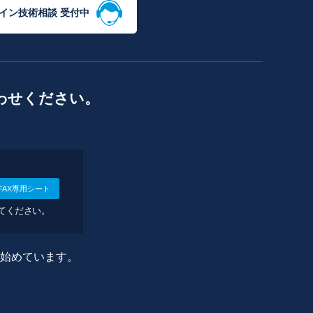
イン技術相談 受付中
わせください。
FAX専用シート
してください。
に始めています。