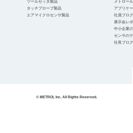
ツールセッタ製品
メトロー
タッチプローブ製品
アプリケ
エアマイクロセンサ製品
社員ブロ
展示会レ
中小企業の
センサの
社長ブロ
© METROL Inc. All Rights Reserved.