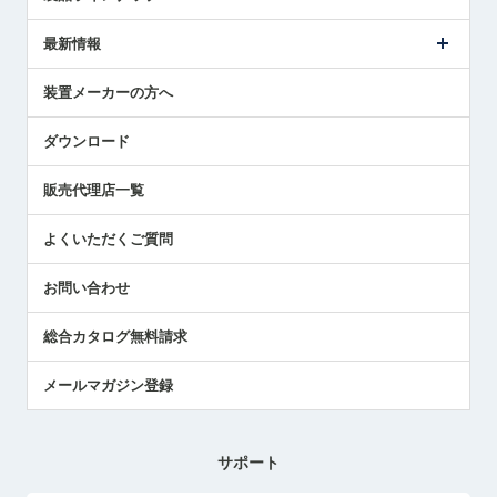
ごあいさつ
メトロールの事業
タッチスイッチ製品
最新情報
受賞履歴
ツールセッタ製品
メディア掲載
タッチプローブ製品
ニュースリリース
装置メーカーの方へ
採用情報
エアマイクロセンサ製品
メトロールの技術
国/地域/言語
アプリケーション
ダウンロード
社員ブログ
展示会レポート
販売代理店一覧
中小企業のBCP地震対策
センサのテクニカルガイド
よくいただくご質問
社長ブログ
お問い合わせ
総合カタログ無料請求
メールマガジン登録
サポート