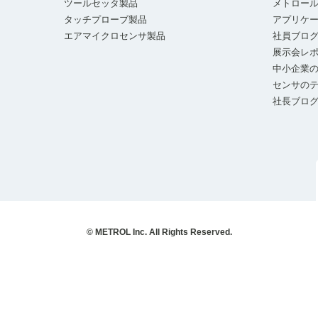
ツールセッタ製品
メトロー
タッチプローブ製品
アプリケ
エアマイクロセンサ製品
社員ブロ
展示会レ
中小企業の
センサの
社長ブロ
© METROL Inc. All Rights Reserved.