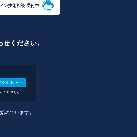
イン技術相談 受付中
わせください。
FAX専用シート
してください。
に始めています。