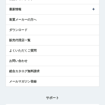
ごあいさつ
メトロールの事業
タッチスイッチ製品
最新情報
受賞履歴
ツールセッタ製品
メディア掲載
タッチプローブ製品
ニュースリリース
装置メーカーの方へ
採用情報
エアマイクロセンサ製品
メトロールの技術
国/地域/言語
アプリケーション
ダウンロード
社員ブログ
展示会レポート
販売代理店一覧
中小企業のBCP地震対策
センサのテクニカルガイド
よくいただくご質問
社長ブログ
お問い合わせ
総合カタログ無料請求
メールマガジン登録
サポート