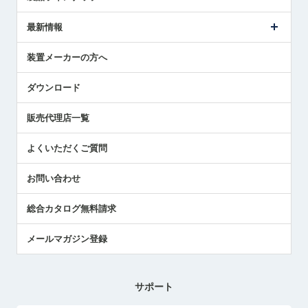
ごあいさつ
メトロールの事業
タッチスイッチ製品
最新情報
受賞履歴
ツールセッタ製品
メディア掲載
タッチプローブ製品
ニュースリリース
装置メーカーの方へ
採用情報
エアマイクロセンサ製品
メトロールの技術
国/地域/言語
アプリケーション
ダウンロード
社員ブログ
展示会レポート
販売代理店一覧
中小企業のBCP地震対策
センサのテクニカルガイド
よくいただくご質問
社長ブログ
お問い合わせ
総合カタログ無料請求
メールマガジン登録
サポート