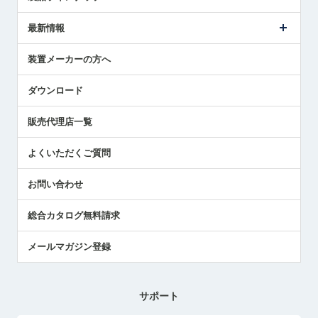
ごあいさつ
メトロールの事業
タッチスイッチ製品
最新情報
受賞履歴
ツールセッタ製品
メディア掲載
タッチプローブ製品
ニュースリリース
装置メーカーの方へ
採用情報
エアマイクロセンサ製品
メトロールの技術
国/地域/言語
アプリケーション
ダウンロード
社員ブログ
展示会レポート
販売代理店一覧
中小企業のBCP地震対策
センサのテクニカルガイド
よくいただくご質問
社長ブログ
お問い合わせ
総合カタログ無料請求
メールマガジン登録
サポート