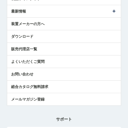
ごあいさつ
メトロールの事業
タッチスイッチ製品
最新情報
受賞履歴
ツールセッタ製品
メディア掲載
タッチプローブ製品
ニュースリリース
装置メーカーの方へ
採用情報
エアマイクロセンサ製品
メトロールの技術
国/地域/言語
アプリケーション
ダウンロード
社員ブログ
展示会レポート
販売代理店一覧
中小企業のBCP地震対策
センサのテクニカルガイド
よくいただくご質問
社長ブログ
お問い合わせ
総合カタログ無料請求
メールマガジン登録
サポート