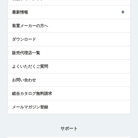
ごあいさつ
メトロールの事業
タッチスイッチ製品
最新情報
受賞履歴
ツールセッタ製品
メディア掲載
タッチプローブ製品
ニュースリリース
装置メーカーの方へ
採用情報
エアマイクロセンサ製品
メトロールの技術
国/地域/言語
アプリケーション
ダウンロード
社員ブログ
展示会レポート
販売代理店一覧
中小企業のBCP地震対策
センサのテクニカルガイド
よくいただくご質問
社長ブログ
お問い合わせ
総合カタログ無料請求
メールマガジン登録
サポート