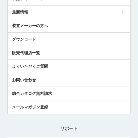
ごあいさつ
メトロールの事業
タッチスイッチ製品
最新情報
受賞履歴
ツールセッタ製品
メディア掲載
タッチプローブ製品
ニュースリリース
装置メーカーの方へ
採用情報
エアマイクロセンサ製品
メトロールの技術
国/地域/言語
アプリケーション
ダウンロード
社員ブログ
展示会レポート
販売代理店一覧
中小企業のBCP地震対策
センサのテクニカルガイド
よくいただくご質問
社長ブログ
お問い合わせ
総合カタログ無料請求
メールマガジン登録
サポート