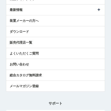
ごあいさつ
メトロールの事業
タッチスイッチ製品
最新情報
受賞履歴
ツールセッタ製品
メディア掲載
タッチプローブ製品
ニュースリリース
装置メーカーの方へ
採用情報
エアマイクロセンサ製品
メトロールの技術
国/地域/言語
アプリケーション
ダウンロード
社員ブログ
展示会レポート
販売代理店一覧
中小企業のBCP地震対策
センサのテクニカルガイド
よくいただくご質問
社長ブログ
お問い合わせ
総合カタログ無料請求
メールマガジン登録
サポート