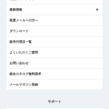
ごあいさつ
メトロールの事業
タッチスイッチ製品
最新情報
受賞履歴
ツールセッタ製品
メディア掲載
タッチプローブ製品
ニュースリリース
装置メーカーの方へ
採用情報
エアマイクロセンサ製品
メトロールの技術
国/地域/言語
アプリケーション
ダウンロード
社員ブログ
展示会レポート
販売代理店一覧
中小企業のBCP地震対策
センサのテクニカルガイド
よくいただくご質問
社長ブログ
お問い合わせ
総合カタログ無料請求
メールマガジン登録
サポート