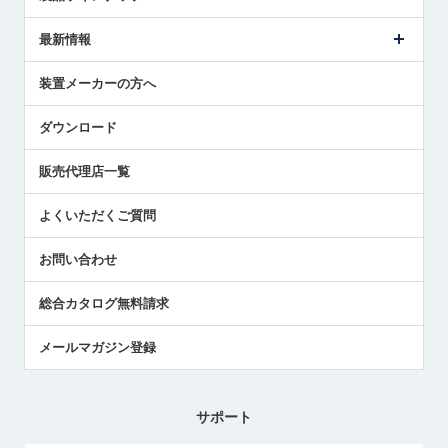
ごあいさつ
メトロールの事業
タッチスイッチ製品
最新情報
受賞履歴
ツールセッタ製品
メディア掲載
タッチプローブ製品
ニュースリリース
装置メーカーの方へ
採用情報
エアマイクロセンサ製品
メトロールの技術
国/地域/言語
アプリケーション
ダウンロード
社員ブログ
展示会レポート
販売代理店一覧
中小企業のBCP地震対策
センサのテクニカルガイド
よくいただくご質問
社長ブログ
お問い合わせ
総合カタログ無料請求
メールマガジン登録
サポート