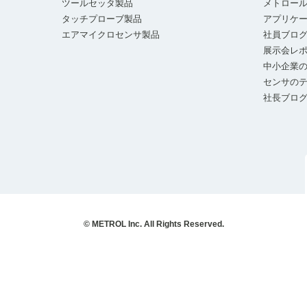
ツールセッタ製品
メトロー
タッチプローブ製品
アプリケ
エアマイクロセンサ製品
社員ブロ
展示会レ
中小企業の
センサの
社長ブロ
© METROL Inc. All Rights Reserved.