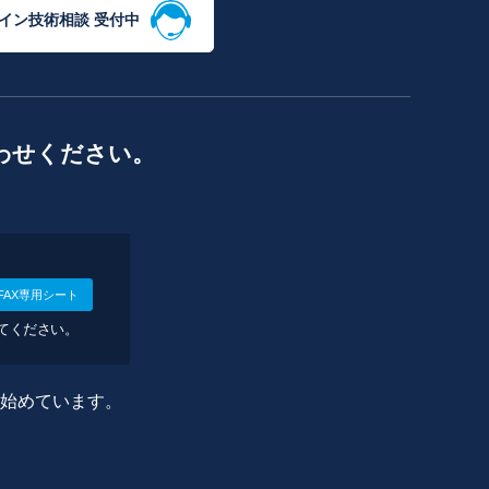
イン技術相談 受付中
わせください。
FAX専用シート
してください。
に始めています。