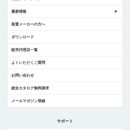
ごあいさつ
メトロールの事業
タッチスイッチ製品
最新情報
受賞履歴
ツールセッタ製品
メディア掲載
タッチプローブ製品
ニュースリリース
装置メーカーの方へ
採用情報
エアマイクロセンサ製品
メトロールの技術
国/地域/言語
アプリケーション
ダウンロード
社員ブログ
展示会レポート
販売代理店一覧
中小企業のBCP地震対策
センサのテクニカルガイド
よくいただくご質問
社長ブログ
お問い合わせ
総合カタログ無料請求
メールマガジン登録
サポート